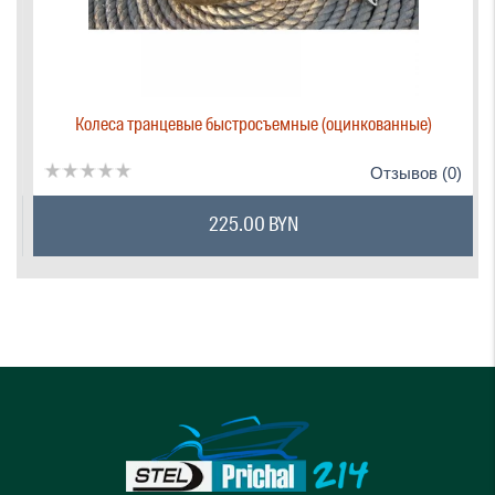
Колеса транцевые быстросъемные (оцинкованные)
)
Отзывов (0)
225.00 BYN